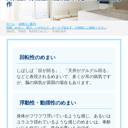
作
ホーム
»
診療のご案内
»
頭痛、めまい、脱力、しびれなど、お一人で悩まず、お気軽にご相談ください
»
回転性、浮動性、動揺性のめまい・失神性発作
回転性のめまい
しばしば「目が回る」、「天井がグルグル回る」
などと表現されるめまいで、多くが耳の病気です
が、脳の病気が原因の場合もあります。
浮動性・動揺性のめまい
身体がフワフワ浮いているような感じ、あるいは
ユラユラ揺れているような感じのめまいは、車酔