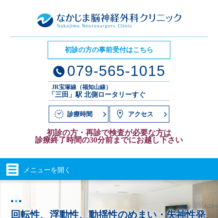
初診の方の事前受付はこちら
079-565-1015
JR宝塚線（福知山線）
「三田」駅 北側ロータリーすぐ
診療時間
アクセス
初診の方・再診で検査が必要な方は
診療終了時間の30分前までにお越し下さい
メニューを
開く
回転性、浮動性、動揺性のめまい・失神性発